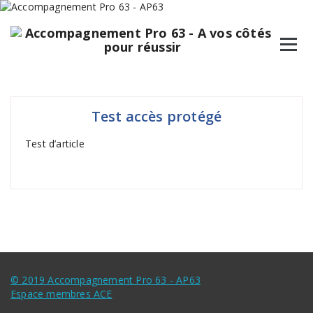
Aller
au
contenu
Test accès protégé
Test d’article
© 2019 Accompagnement Pro 63 - AP63
Espace membres ACE